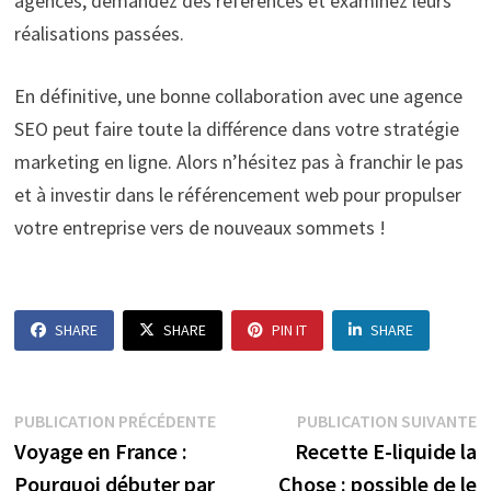
agences, demandez des références et examinez leurs
réalisations passées.
En définitive, une bonne collaboration avec une agence
SEO peut faire toute la différence dans votre stratégie
marketing en ligne. Alors n’hésitez pas à franchir le pas
et à investir dans le référencement web pour propulser
votre entreprise vers de nouveaux sommets !
SHARE
SHARE
PIN IT
SHARE
Navigation
Publication
P
PUBLICATION PRÉCÉDENTE
PUBLICATION SUIVANTE
précédente :
s
Voyage en France :
Recette E-liquide la
de
Pourquoi débuter par
Chose : possible de le