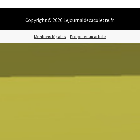
Copyright © 2026
Lejournaldecacolette.fr
.
Mentions légales
–
Proposer un article